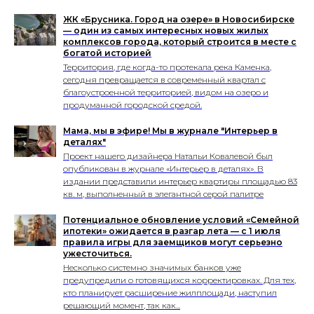
ЖК «Брусника. Город на озере» в Новосибирске
— один из самых интересных новых жилых
комплексов города, который строится в месте с
богатой историей
Территория, где когда-то протекала река Каменка,
сегодня превращается в современный квартал с
благоустроенной территорией, видом на озеро и
продуманной городской средой.
Мама, мы в эфире! Мы в журнале "Интерьер в
деталях"
Проект нашего дизайнера Натальи Ковалевой был
опубликован в журнале «Интерьер в деталях». В
издании представили интерьер квартиры площадью 83
кв. м, выполненный в элегантной серой палитре
Потенциальное обновление условий «Семейной
ипотеки» ожидается в разгар лета — с 1 июля
правила игры для заемщиков могут серьезно
ужесточиться.
Несколько системно значимых банков уже
предупредили о готовящихся корректировках. Для тех,
кто планирует расширение жилплощади, наступил
решающий момент, так как...