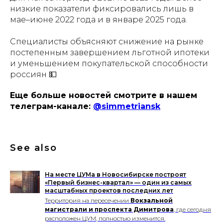
низкие показатели фиксировались лишь в
мае–июне 2022 года и в январе 2025 года.
Специалисты объясняют снижение на рынке
постепенным завершением льготной ипотеки
и уменьшением покупательской способности
россиян 💵
Еще больше новостей смотрите в нашем
телеграм-канале:
@simmetriansk
See also
На месте ЦУМа в Новосибирске построят
«Первый бизнес-квартал» — один из самых
масштабных проектов последних лет
Территория на пересечении
Вокзальной
магистрали и проспекта Димитрова
, где сегодня
расположен ЦУМ, полностью изменится.