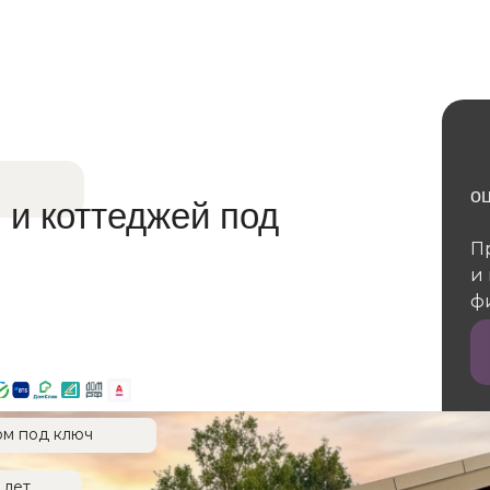
о
 и коттеджей под
П
и
ф
ом под ключ
 лет