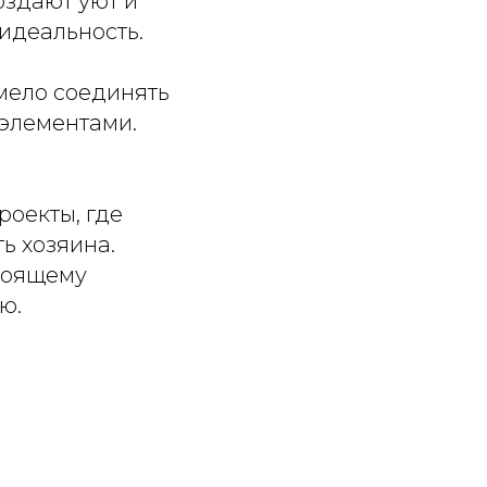
оздают уют и
 идеальность.
смело соединять
 элементами.
роекты, где
ь хозяина.
стоящему
ю.