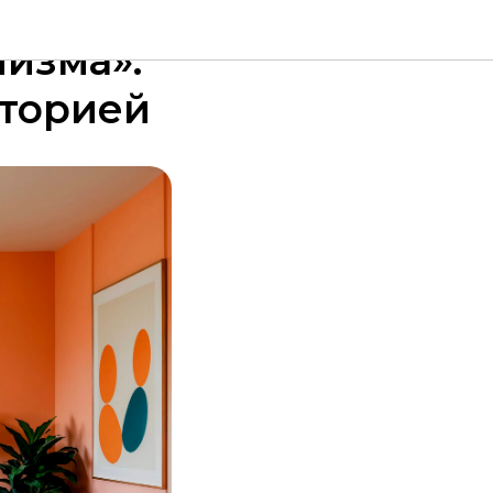
изма»:
сторией