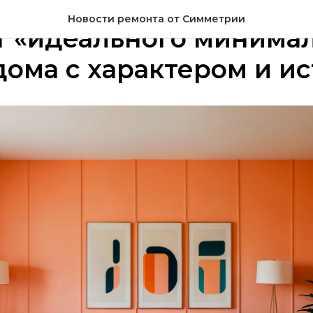
Новости ремонта от Симметрии
т «идеального минимал
ома с характером и и