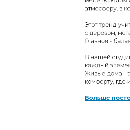
мебель рядом с
атмосферу, в к
Этот тренд учи
с деревом, мет
Главное - бала
В нашей студи
каждый элемен
Живые дома - э
комфорту, где 
Больше посто