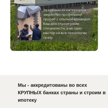
За каждым из материалов
закреплен профильный
прораб с опытной командой.
Ваш дом строят узкие
специалисты, а не один
мастер на все технологии
сразу.
Мы - аккредитованы во всех
КРУПНЫХ банках страны и строим в
ипотеку