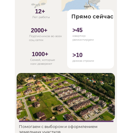
12+
Прямо сейчас
Лет работы
>45
2000+
квартир
Подписчиков во всех
ремонтируем
соц сетях
1000+
>10
Семей, которые
домов строим
нам доверяют
Помогаем с выбором и оформлением
земельных участков.