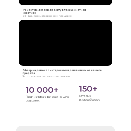
Ремонт по дизайн-проекту в трехкомнатной
квартире
2,6+ тыс. просмотров на всех площадках
Обзор на ремонт с интересными решениями от нашего
прораба
3+ тыс. просмотров на всех площадках
150+
10 000+
Готовых
Подписчиков во всех наших
видеообзоров
соц.сетях