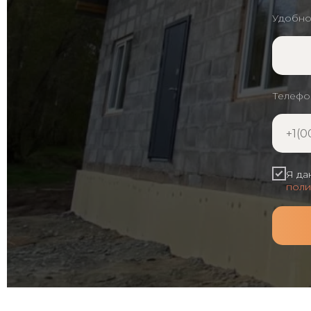
Удобно
Телефо
Я да
поли